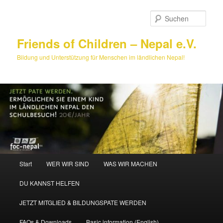
Zum
primären
Such
Inhalt
springen
Friends of Children – Nepal e.V.
Bildung und Unterstützung für Menschen im ländlichen Nepal!
Hauptmenü
Start
WER WIR SIND
WAS WIR MACHEN
DU KANNST HELFEN
JETZT MITGLIED & BILDUNGSPATE WERDEN
FAQs & Downloads
Basic information (English)