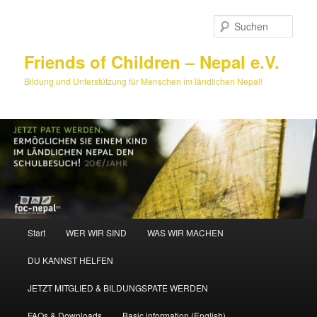
Zum
primären
Such
Inhalt
springen
Friends of Children – Nepal e.V.
Bildung und Unterstützung für Menschen im ländlichen Nepal!
Hauptmenü
Start
WER WIR SIND
WAS WIR MACHEN
DU KANNST HELFEN
JETZT MITGLIED & BILDUNGSPATE WERDEN
FAQs & Downloads
Basic information (English)